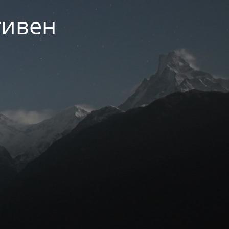
тивен