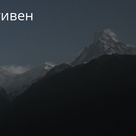
тивен