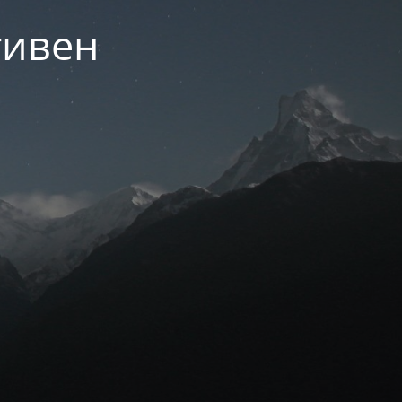
тивен